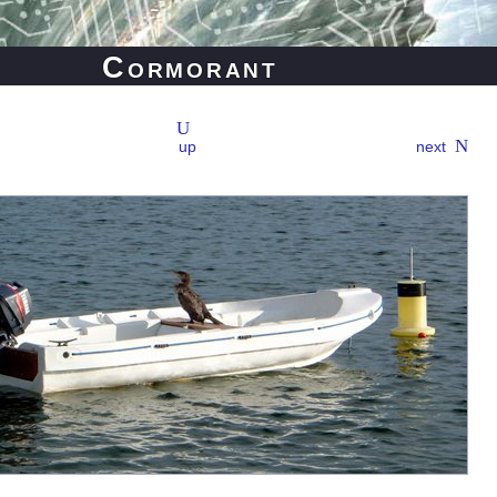
Cormorant
up
next