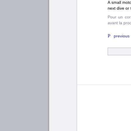
A small moto
next dive or 
Pour un cor
avant la pro
previous