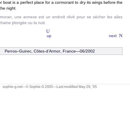
r boat is a perfect place for a cormorant to dry its wings before the
the night.
moran, une annexe est un endroit rêvé pour se sécher les ailes
chaine plongée ou la nuit.
up
next
Perros–Guirec
,
Côtes-d’Armor
, France—06/2002
sophie-g.net—© Sophie G 2005
—Last modified May 29, ’05