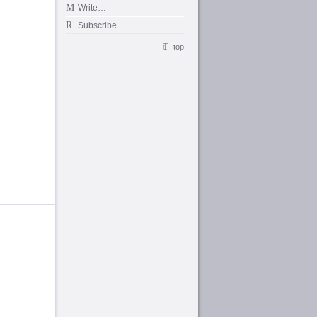
Write…
Subscribe
top