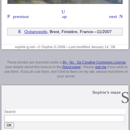
previous
up
next
Océanopolis
, Brest, Finistère
, France—11/2007
sophie-g.net—© Sophie G 2008
—Last modified January 14, ’08
These photos are licensed under a
By - Nc - Sa Creative Commons License
(see details about this licence in the
About page
). Please
ask me
if you wish to
use them. If you do use them, don’t link to them on my site, please host them on
your server.
Sophie’s maze
Search