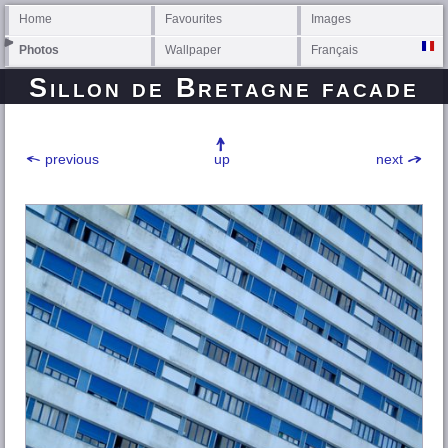
Home
Favourites
Images
Photos
Wallpaper
Français
Sillon de Bretagne facade
previous
up
next