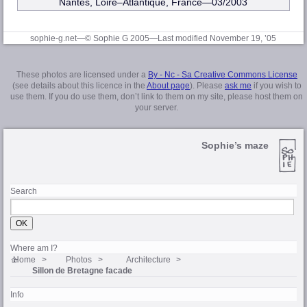
Nantes, Loire–Atlantique
, France—03/2003
sophie-g.net—© Sophie G 2005
—Last modified November 19, ’05
These photos are licensed under a
By - Nc - Sa Creative Commons License
(see details about this licence in the
About page
). Please
ask me
if you wish to
use them. If you do use them, don’t link to them on my site, please host them on
your server.
Sophie’s maze
Search
Where am I?
Home
Photos
Architecture
Sillon de Bretagne facade
Info