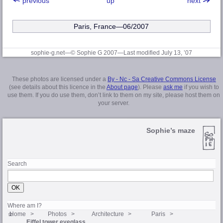
previous
up
next
Paris, France—06/2007
sophie-g.net—© Sophie G 2007
—Last modified July 13, ’07
These photos are licensed under a
By - Nc - Sa Creative Commons License
(see details about this licence in the
About page
). Please
ask me
if you wish to
use them. If you do use them, don’t link to them on my site, please host them on
your server.
Sophie’s maze
Search
Where am I?
Home
Photos
Architecture
Paris
Eiffel tower eyeglass