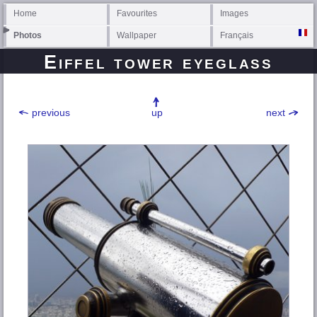
Home
Favourites
Images
Photos
Wallpaper
Français
Eiffel tower eyeglass
previous
up
next