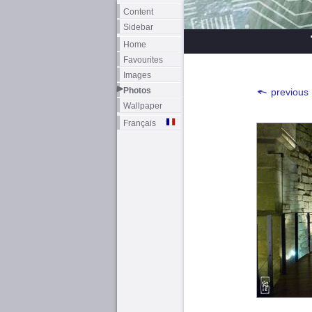
Content
Sidebar
Home
Favourites
Images
Photos
previous
Wallpaper
Français