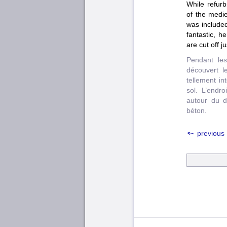
While refur
of the medie
was included
fantastic, h
are cut off j
Pendant le
découvert l
tellement in
sol. L’endr
autour du d
béton.
previous