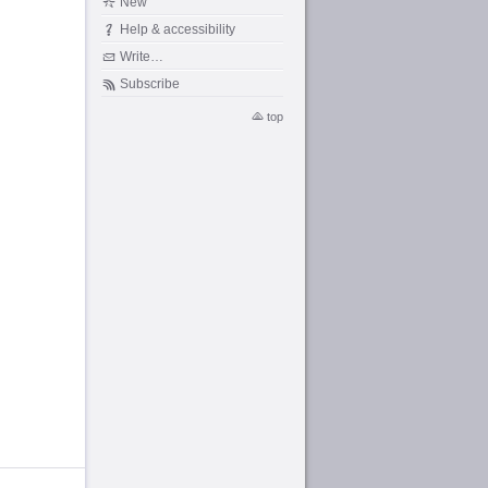
New
Help & accessibility
Write…
Subscribe
top