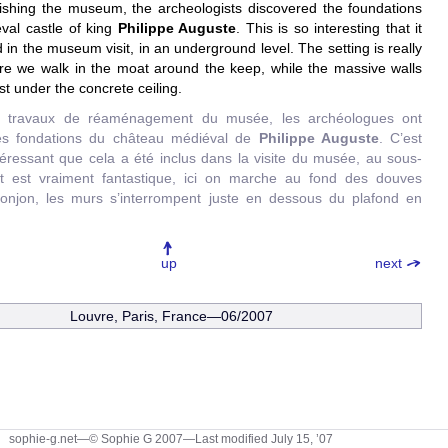
bishing the museum, the archeologists discovered the foundations
val castle of king
Philippe Auguste
. This is so interesting that it
 in the museum visit, in an underground level. The setting is really
ere we walk in the moat around the keep, while the massive walls
ust under the concrete ceiling.
s travaux de réaménagement du musée, les archéologues ont
es fondations du château médiéval de
Philippe Auguste
. C’est
téressant que cela a été inclus dans la visite du musée, au sous-
oit est vraiment fantastique, ici on marche au fond des douves
onjon, les murs s’interrompent juste en dessous du plafond en
up
next
Louvre
, Paris, France—06/2007
sophie-g.net—© Sophie G 2007
—Last modified July 15, ’07