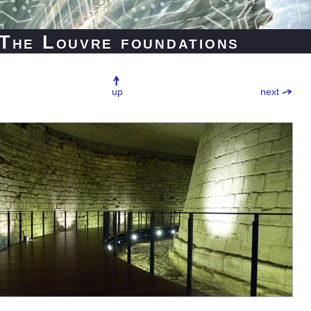
The
Louvre
foundations
up
next