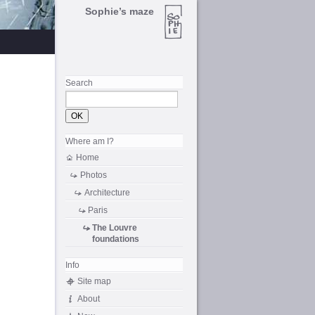
Sophie’s maze
Search
Where am I?
Home
Photos
Architecture
Paris
The
Louvre
foundations
Info
Site map
About