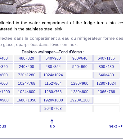
llected in the water compartment of the fridge turns into ice
ttered in the stainless steel sink.
llectée dans le compartiment à eau du réfrigérateur forme des
e glace, éparpillées dans l’évier en inox.
Desktop wallpaper—
Fond d’écran
:
×480
480×320
640×960
960×640
640×1136
×320
240×400
480×854
540×960
800×480
×800
720×1280
1024×1024
640×480
×600
1024×768
1152×864
1280×960
1280×1024
×1200
1024×600
1280×768
1280×800
1366×768
0×900
1680×1050
1920×1080
1920×1200
2048×768
ous
up
next