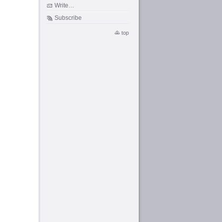
Write…
Subscribe
top