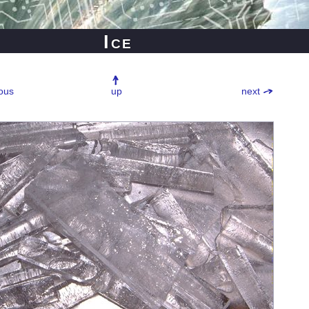
Ice
ous
up
next