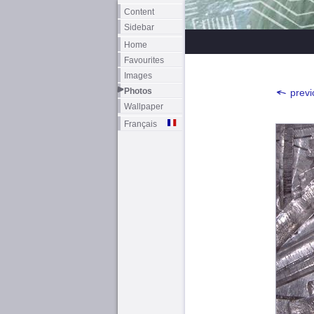
Content
Sidebar
Home
Favourites
Images
Photos
previ
Wallpaper
Français