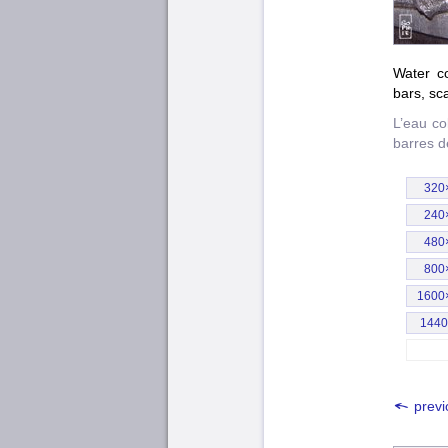
Water co
bars, sca
L’eau co
barres d
320
240
480
800
1600
144
previ