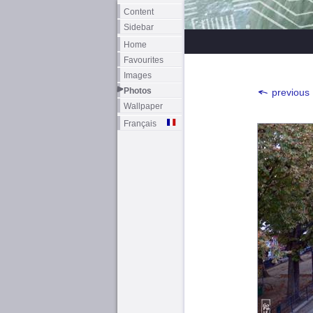
Content
Sidebar
Home
Favourites
Images
Photos
previous
Wallpaper
Français