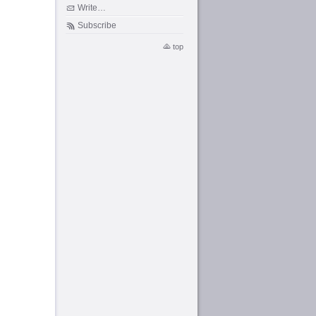
Write…
Subscribe
top