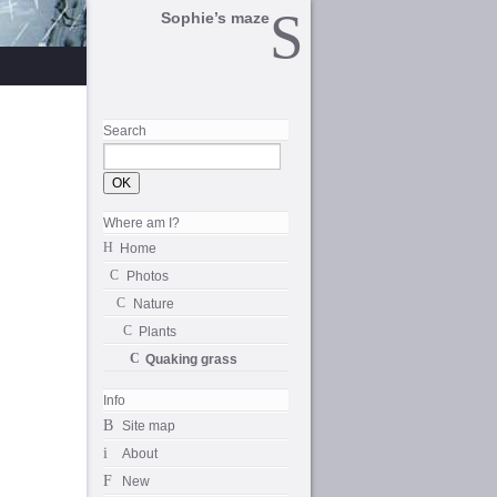
Sophie’s maze
Search
Where am I?
Home
Photos
Nature
Plants
Quaking grass
Info
Site map
About
New