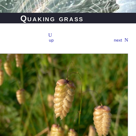
Quaking grass
up
next