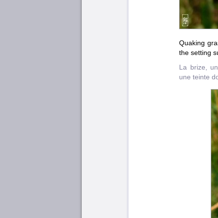
Quaking gras
the setting s
La brize, u
une teinte d