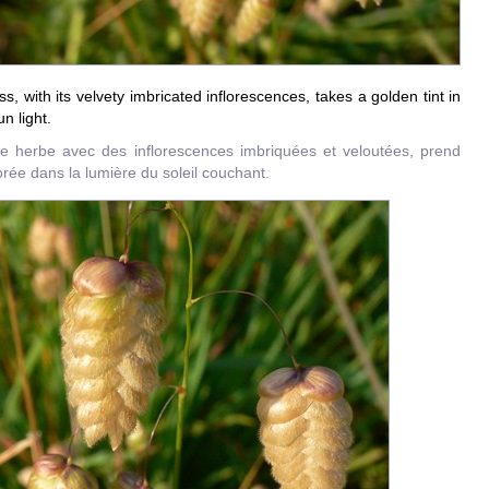
s, with its velvety imbricated inflorescences, takes a golden tint in
un light.
ne herbe avec des inflorescences imbriquées et veloutées, prend
orée dans la lumière du soleil couchant.