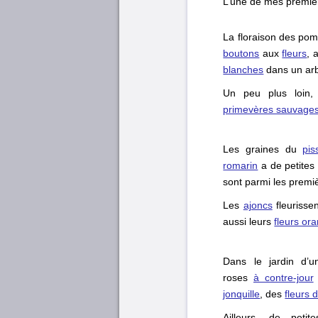
L’une de mes premiè
La floraison des pom
boutons
aux
fleurs
, 
blanches
dans un arb
Un peu plus loin
primevères sauvage
Les graines du
pis
romarin
a de petites
sont parmi les premi
Les
ajoncs
fleurisse
aussi leurs
fleurs or
Dans le jardin d’un
roses
à contre-jour
jonquille
, des
fleurs
Ailleurs, de peti