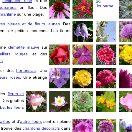
ne
échinacée rose
et une
oubarbes
en fleur. Des
 maritime
sur une plage.
ttes bleues et de fleurs jaunes
. Des
rent de petites mouches. Les fleurs
une
clématite mauve
sur
œillets rouges
et des
es
.
 sur des
hortensias
. Une
leurs roses
. Une étrange
 les
fleurs et
 Des gouttes
rbe
,
les fleurs
alées
et d’
autre fleurs
sont en pleine
ai trouvé des
chardons décoratifs
dans