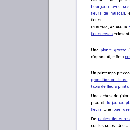
bourgeon avec ses 
fleurs de muscari
, 
fleurs.
Plus tard, en été, la
fleurs roses
éclosent 
Une
plante grasse
(
s’épanouit, même
so
Un printemps précoce
groseillier en fleurs
,
tapis de fleurs printa
Une echeveria (plan
produit
de jeunes pl
fleurs
. Une
rose rose
De
petites fleurs ro
sur les côtes. Une au