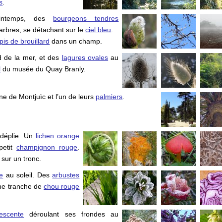
s
.
rintemps, des
bourgeons tendres
 arbres, se détachant sur le
ciel bleu
.
pis de brouillard
dans un champ.
 de la mer, et des
lagures ovales
au
l
du musée du Quay Branly.
ine de
Montjuïc
et l’un de leurs
palmiers
.
déplie. Un
lichen orange
petit
champignon rouge
.
sur un tronc.
e
au soleil. Des
arbustes
ne tranche de
chou rouge
escente
déroulant ses frondes au