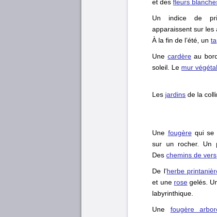
et des
fleurs blanche
Un indice de p
apparaissent sur les
À la fin de l’été, un
ta
Une
cardère
au bord
soleil. Le
mur végéta
Les
jardins
de la coll
Une
fougère
qui se 
sur un rocher. Un 
Des
chemins de vers
De l’
herbe printanièr
et une
rose
gelés. U
labyrinthique.
Une
fougère arbor