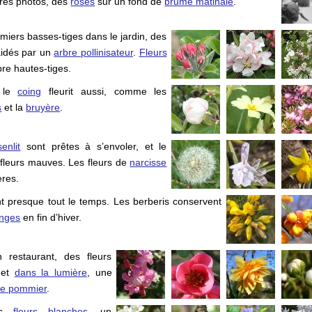
res photos, des
roses
sur un fond de
brume matinale
.
miers basses-tiges dans le jardin, des
aidés par un
arbre pollinisateur
.
Fleurs
re hautes-tiges.
, le
coing
fleurit aussi, comme les
s
et la
bruyère
.
senlit
sont prêtes à s’envoler, et le
 fleurs mauves. Les fleurs de
narcisse
ères.
nt presque tout le temps. Les berberis conservent
anges
en fin d’hiver.
 restaurant, des fleurs
et
dans la lumière
, une
 de pommier
.
tes
fleurs blanches
, un