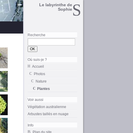
Le labyrinthe de
Sophie
Recherche
Où suis-je ?
Accueil
Photos
Nature
Plantes
Voir aussi
Végétation australienne
Arbustes taillés en nuage
Info
Plan du site