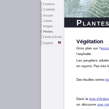
Contenu
Contexte
Accueil
Plante
J’aime…
Images
Photos
Fonds d’écran
Végétation
English
Gros plan sur l’
écor
l’asphalte.
Les peupliers adul
en rayons. Pas très l
Des feuilles vertes
b
Dans le
bois d’Arde
on découvre
une riv