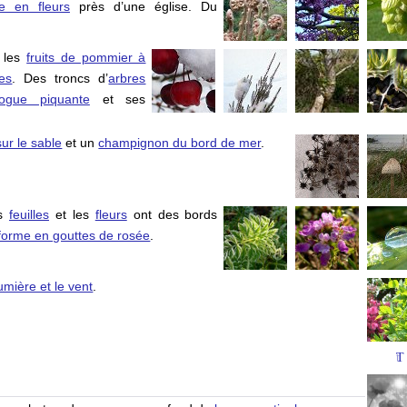
e en fleurs
près d’une église. Du
 les
fruits de pommier à
es
. Des troncs d’
arbres
ogue piquante
et ses
ur le sable
et un
champignon du bord de mer
.
es
feuilles
et les
fleurs
ont des bords
forme en gouttes de rosée
.
lumière et le vent
.