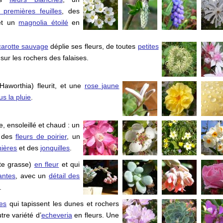
premières feuilles
, des
et un
magnolia étoilé
en
carotte sauvage
déplie ses fleurs, de toutes
petites
sur les rochers des falaises.
Haworthia) fleurit, et une
rose jaune
us la pluie
.
, ensoleillé et chaud : un
 des
fleurs de poirier
, un
nières
et des
jonquilles
.
te grasse)
en fleur
et qui
antes
, avec un
détail des
.
ses
qui tapissent les dunes et rochers
tre variété d’
echeveria
en fleurs. Une