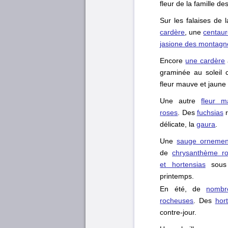
fleur de la famille de
Sur les falaises de 
cardère
, une
centaur
jasione des montagn
Encore
une cardère
graminée au soleil c
fleur mauve et jaune
Une autre
fleur m
roses
. Des
fuchsias
r
délicate, la
gaura
.
Une
sauge ornemen
de
chrysanthème r
et hortensias
sous 
printemps.
En été, de
nombr
rocheuses
. Des
hor
contre-jour.