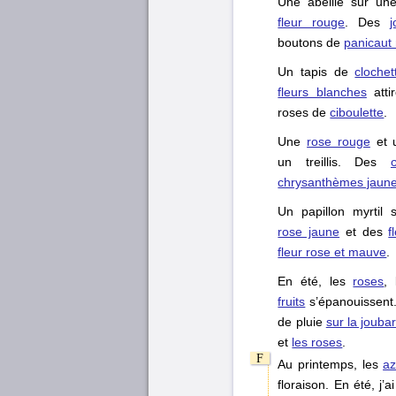
Une abeille sur u
fleur rouge
. Des
j
boutons de
panicaut
Un tapis de
cloche
fleurs blanches
atti
roses de
ciboulette
.
Une
rose rouge
et 
un treillis. Des
chrysanthèmes jaun
Un papillon myrtil
rose jaune
et des
f
fleur rose et mauve
.
En été, les
roses
,
fruits
s’épanouissent.
de pluie
sur la jouba
et
les roses
.
Au printemps, les
az
floraison. En été, j’