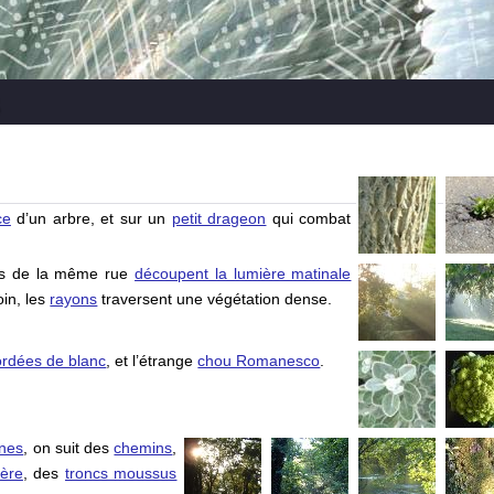
s
ce
d’un arbre, et sur un
petit drageon
qui combat
tes de la même rue
découpent la lumière matinale
oin, les
rayons
traversent une végétation dense.
ordées de blanc
, et l’étrange
chou Romanesco
.
nnes
, on suit des
chemins
,
ière
, des
troncs moussus