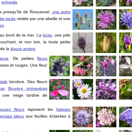
s
polygala
.
la presqu’île de
Roscanvel
,
une autre
ée jacée
visitée par une abeille et une
es
.
au bord de la mer. La
brize
, une jolie
ouchant, et non loin, la toute petite
 de la
douce-amère
.
auve
. De petites
fleurs
oses et rouges. Une fleur
tale
bicolore. Des fleurs
ose
.
Bruyère, primevères
une neige tardive de
euses fleurs
tapissent les
falaises
tensias bleus
aux feuilles éclairées à