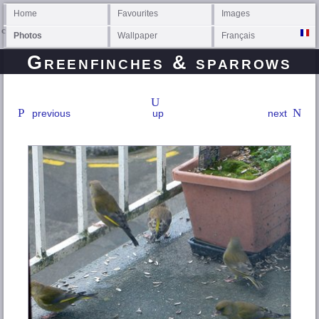
Home
Favourites
Images
Photos
Wallpaper
Français
Greenfinches & sparrows
previous
up
next