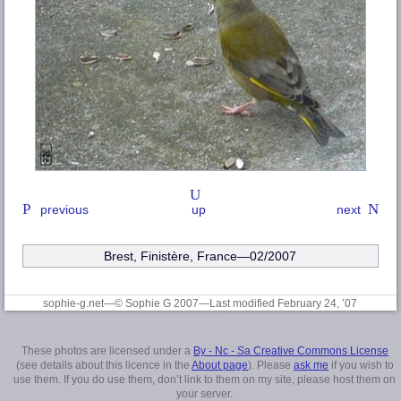
previous
up
next
Brest, Finistère
, France—02/2007
sophie-g.net—© Sophie G 2007
—Last modified February 24, ’07
These photos are licensed under a
By - Nc - Sa Creative Commons License
(see details about this licence in the
About page
). Please
ask me
if you wish to
use them. If you do use them, don’t link to them on my site, please host them on
your server.