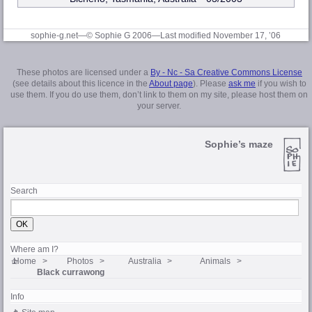
sophie-g.net—© Sophie G 2006
—Last modified November 17, ’06
These photos are licensed under a
By - Nc - Sa Creative Commons License
(see details about this licence in the
About page
). Please
ask me
if you wish to
use them. If you do use them, don’t link to them on my site, please host them on
your server.
Sophie’s maze
Search
Where am I?
Home
Photos
Australia
Animals
Black currawong
Info