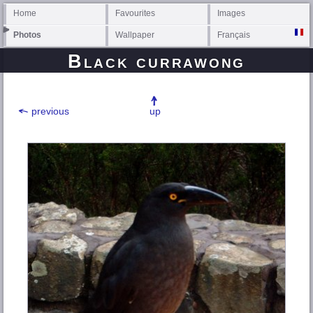
Home
Favourites
Images
Photos
Wallpaper
Français
Black currawong
previous
up