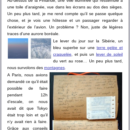
Au-dessus de la Finlande, une ville illuminée qui ressemble à
une toile d’araignée, vue dans les écrans au dos des sièges.
Un peu plus tard, je me rend compte qu’il se passe quelque
chose, et je vois une hôtesse et un passager regarder à
l’extérieur de l’avion. Un problème ? Non, juste de légères
traces d’une aurore boréale.
Le lever du jour sur la Sibérie, un
bleu superbe sur une
terre gelée et
craquelée
, et puis un
lever de soleil
du vert au rose… Un peu plus tard,
nous survolons des
montagnes
.
A Paris, nous avions
demandé ce qu’il était
possible de faire
pendant 12h
d’escale, on nous
avait dit que Tokyo
était trop loin et qu’il
n’y avait rien à faire.
Grâce aux conseils