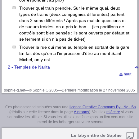
correspondant au prix)
Trouver quel train prendre. Sur le même quai, deux
types de trains (deux compagnies différentes) partent
dans 2 sens différents ! Après pas mal de questions et
de sueurs froides, on a pris le bon… (les portillons de
contrôle sont bien pensés : ils sont ouverts par défaut et
se ferment si on n’a pas de ticket)
Trouver la rue qui mène au temple en sortant de la gare.
En fait dès qu’on a l’impression d’être au mont Saint-
Michel, on y est.
2 - Temples de Narita
haut
sophie-g.net—© Sophie G 2005—Dernière modification le 27 novembre 2005
Ces photos sont distribuées sous une
licence Creative Commons By - Nc - Sa
.
(détails sur cette licence dans la page
À propos
). Veuillez
m’écrire
si vous
souhaitez les utiliser. Si vous les utilisez, ne faites pas un lien vers mon site,
merci de les héberger sur votre serveur.
Le labyrinthe de Sophie