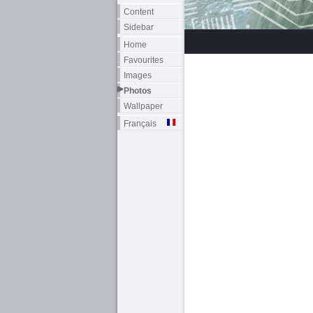
Content
Sidebar
Home
Favourites
Images
Photos
Wallpaper
Français