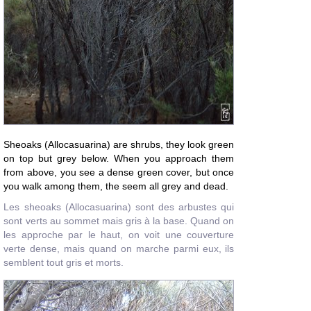
Sheoaks (
Allocasuarina
) are shrubs, they look green
on top but grey below. When you approach them
from above, you see a dense green cover, but once
you walk among them, the seem all grey and dead.
Les
sheoaks
(
Allocasuarina
) sont des arbustes qui
sont verts au sommet mais gris à la base. Quand on
les approche par le haut, on voit une couverture
verte dense, mais quand on marche parmi eux, ils
semblent tout gris et morts.